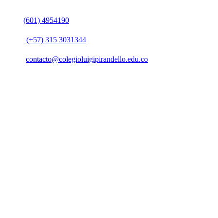
PBX:
(601) 4954190
Móvil:
(+57)
315 3031344
Email:
contacto@colegioluigipirandello.edu.co
YouTube
Instagram
Dirección
Carrera 113 Nº 74b-06
Barrio: Villas de Granada
Bogotá DC (Colombia)
Atención