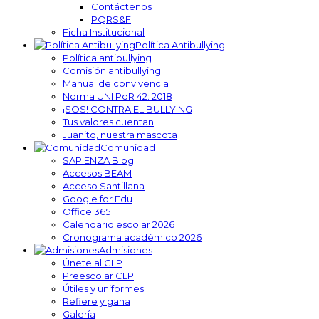
Contáctenos
PQRS&F
Ficha Institucional
Política Antibullying
Política antibullying
Comisión antibullying
Manual de convivencia
Norma UNI PdR 42: 2018
¡SOS! CONTRA EL BULLYING
Tus valores cuentan
Juanito, nuestra mascota
Comunidad
SAPIENZA Blog
Accesos BEAM
Acceso Santillana
Google for Edu
Office 365
Calendario escolar 2026
Cronograma académico 2026
Admisiones
Únete al CLP
Preescolar CLP
Útiles y uniformes
Refiere y gana
Galería