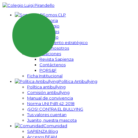
Somos CLP
Nuestra historia
Nuestro colegio
Nuestros pilares
Nuestro equipo
Direccionamiento estratégico
Trabaje con nosotros
Comunicaciones
Revista Sapienza
Contáctenos
PQRS&F
Ficha Institucional
Política Antibullying
Política antibullying
Comisión antibullying
Manual de convivencia
Norma UNI PdR 42: 2018
¡SOS! CONTRA EL BULLYING
Tus valores cuentan
Juanito, nuestra mascota
Comunidad
SAPIENZA Blog
Accesos BEAM