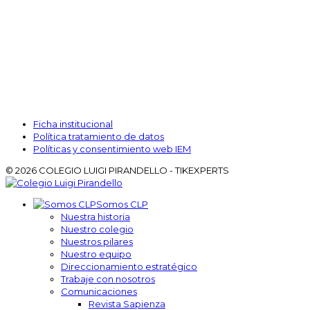
Secretaría y admisiones:
L-V:
6:40 a.m. a 1:00 p.m. y 2:00 p.m. a 2:40 p.m.
Ficha institucional
Política tratamiento de datos
Políticas y consentimiento web IEM
© 2026 COLEGIO LUIGI PIRANDELLO - TIKEXPERTS
Somos CLP
Nuestra historia
Nuestro colegio
Nuestros pilares
Nuestro equipo
Direccionamiento estratégico
Trabaje con nosotros
Comunicaciones
Revista Sapienza