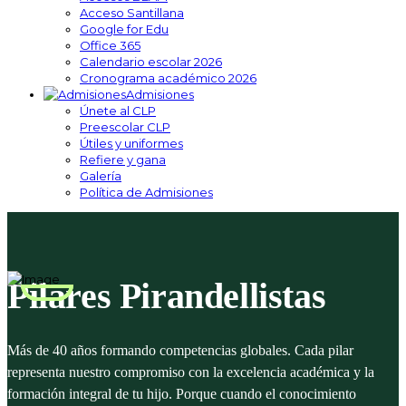
Acceso Santillana
Google for Edu
Office 365
Calendario escolar 2026
Cronograma académico 2026
Admisiones
Únete al CLP
Preescolar CLP
Útiles y uniformes
Refiere y gana
Galería
Política de Admisiones
Pilares Pirandellistas
Más de 40 años formando competencias globales. Cada pilar
representa nuestro compromiso con la excelencia académica y la
formación integral de tu hijo. Porque cuando el conocimiento