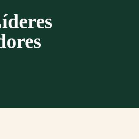
íderes
dores