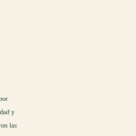
por
edad y
ron las