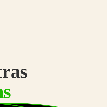
tras
as