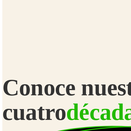
Conoce nues
cuatro
décad