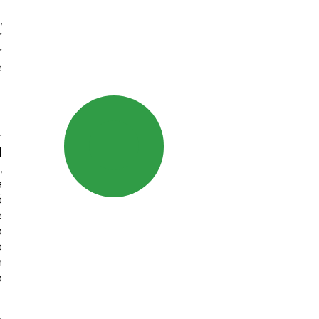
,
r
r
e
r
l
,
a
ó
e
ó
o
n
ó