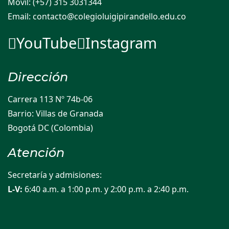
Móvil:
(+57)
315 3031344
Email:
contacto@colegioluigipirandello.edu.co
YouTube
Instagram
Dirección
Carrera 113 Nº 74b-06
Barrio: Villas de Granada
Bogotá DC (Colombia)
Atención
Secretaría y admisiones:
L-V:
6:40 a.m. a 1:00 p.m. y 2:00 p.m. a 2:40 p.m.