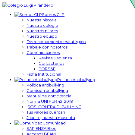
Somos CLP
Nuestra historia
Nuestro colegio
Nuestros pilares
Nuestro equipo
Direccionamiento estratégico
Trabaje con nosotros
Comunicaciones
Revista Sapienza
Contáctenos
PQRS&F
Ficha Institucional
Política Antibullying
Política antibullying
Comisión antibullying
Manual de convivencia
Norma UNI PdR 42: 2018
¡SOS! CONTRA EL BULLYING
Tus valores cuentan
Juanito, nuestra mascota
Comunidad
SAPIENZA Blog
Accesos BEAM