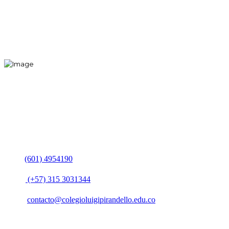
Mentes Globales,
Futuros Extraordinarios.
Formamos Líderes
Transformadores.
Contacto
PBX:
(601) 4954190
Móvil:
(+57)
315 3031344
Email:
contacto@colegioluigipirandello.edu.co
YouTube
Instagram