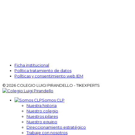
Atención
Secretaría y admisiones:
L-V:
6:40 a.m. a 1:00 p.m. y 2:00 p.m. a 2:40 p.m.
Ficha institucional
Política tratamiento de datos
Políticas y consentimiento web IEM
© 2026 COLEGIO LUIGI PIRANDELLO - TIKEXPERTS
Somos CLP
Nuestra historia
Nuestro colegio
Nuestros pilares
Nuestro equipo
Direccionamiento estratégico
Trabaje con nosotros