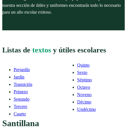
nuestra sección de útiles y uniformes encontrarás todo lo necesario
para un año escolar exitoso.
Listas de
textos
y útiles escolares
Quinto
Prejardín
Sexto
Jardín
Séptimo
Transición
Octavo
Primero
Noveno
Segundo
Décimo
Tercero
Undécimo
Cuarto
Santillana