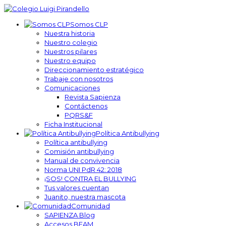
Somos CLP
Nuestra historia
Nuestro colegio
Nuestros pilares
Nuestro equipo
Direccionamiento estratégico
Trabaje con nosotros
Comunicaciones
Revista Sapienza
Contáctenos
PQRS&F
Ficha Institucional
Política Antibullying
Política antibullying
Comisión antibullying
Manual de convivencia
Norma UNI PdR 42: 2018
¡SOS! CONTRA EL BULLYING
Tus valores cuentan
Juanito, nuestra mascota
Comunidad
SAPIENZA Blog
Accesos BEAM