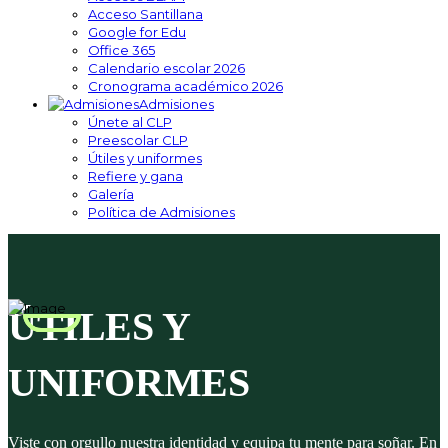
Acceso Santillana
Google for Edu
Office 365
Calendario escolar 2026
Cronograma académico 2026
Admisiones
Únete al CLP
Preescolar CLP
Útiles y uniformes
Refiere y gana
Galería
Política de Admisiones
ÚTILES Y
UNIFORMES
Viste con orgullo nuestra identidad y equipa tu mente para soñar. En