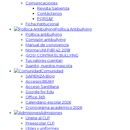
Comunicaciones
Revista Sapienza
Contáctenos
PQRS&F
Ficha Institucional
Política Antibullying
Política antibullying
Comisión antibullying
Manual de convivencia
Norma UNI PdR 42: 2018
¡SOS! CONTRA EL BULLYING
Tus valores cuentan
Juanito, nuestra mascota
Comunidad
SAPIENZA Blog
Accesos BEAM
Acceso Santillana
Google for Edu
Office 365
Calendario escolar 2026
Cronograma académico 2026
Admisiones
Únete al CLP
Preescolar CLP
Útiles y uniformes