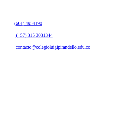
Contacto
PBX:
(601) 4954190
Móvil:
(+57)
315 3031344
Email:
contacto@colegioluigipirandello.edu.co
YouTube
Instagram
Dirección
Carrera 113 Nº 74b-06
Barrio: Villas de Granada
Bogotá DC (Colombia)